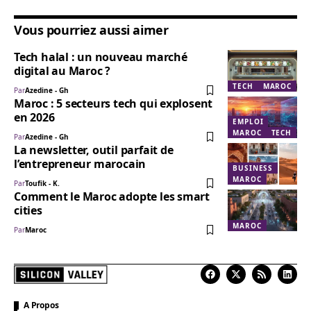
Vous pourriez aussi aimer
Tech halal : un nouveau marché
digital au Maroc ?
TECH
MAROC
Par
Azedine - Gh
Maroc : 5 secteurs tech qui explosent
en 2026
EMPLOI
MAROC
TECH
Par
Azedine - Gh
La newsletter, outil parfait de
l’entrepreneur marocain
BUSINESS
MAROC
Par
Toufik - K.
Comment le Maroc adopte les smart
cities
MAROC
Par
Maroc
A Propos