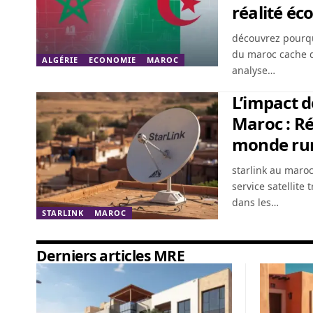
réalité é
découvrez pourquoi
du maroc cache d
ALGÉRIE
ECONOMIE
MAROC
analyse…
L’impact d
Maroc : Ré
monde rur
starlink au maro
service satellite 
dans les…
STARLINK
MAROC
Derniers articles MRE