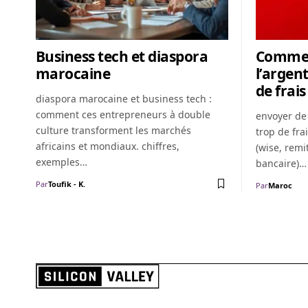
Business tech et diaspora
Commen
marocaine
l’argen
de frais
diaspora marocaine et business tech :
comment ces entrepreneurs à double
envoyer de
culture transforment les marchés
trop de fra
africains et mondiaux. chiffres,
(wise, remi
exemples…
bancaire)…
Par
Toufik - K.
Par
Maroc