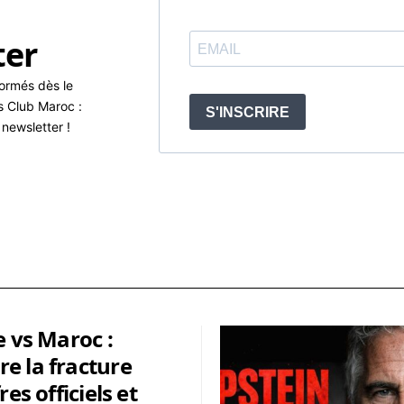
ter
formés dès le
s Club Maroc :
newsletter !
e vs Maroc :
e la fracture
res officiels et