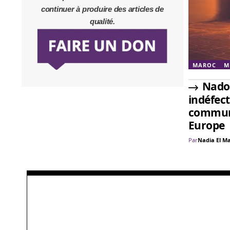
continuer à produire des articles de
qualité.
MAROC
M
Nador
indéfect
commun
Europe
Par
Nadia El M