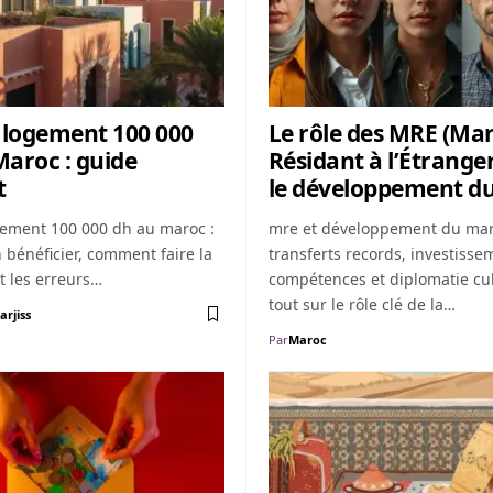
 logement 100 000
Le rôle des MRE (Ma
aroc : guide
Résidant à l’Étrange
t
le développement d
gement 100 000 dh au maroc :
mre et développement du mar
 bénéficier, comment faire la
transferts records, investisse
 les erreurs…
compétences et diplomatie cul
tout sur le rôle clé de la…
arjiss
Par
Maroc