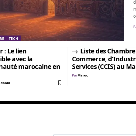
d
m
o
P
RE
TECH
 : Le lien
Liste des Chambre
ible avec la
Commerce, d’Industri
auté marocaine en
Services (CCIS) au M
Par
Maroc
adaoui