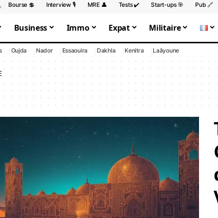
Bourse 💲
Interview 🎙️
MRE 👤
Tests ✔️
Start-ups 🎯
Pub 🔗
Business
Immo
Expat
Militaire
s
Oujda
Nador
Essaouira
Dakhla
Kenitra
Laâyoune
E