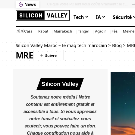
News
Ce que votre PC lent vous coûte vraiment : le calcul que personne ne fait
Tech
IA
Sécurité
🇲🇦
Casa
Rabat
Marrakech
Tanger
Agadir
Fès
Meknè
Silicon Valley Maroc – le mag tech marocain
>
Blog
>
MR
MRE
Silicon Valley
Soutenez notre média ! Notre
contenu est entièrement gratuit et
accessible à tous. Si vous appréciez
notre travail et souhaitez nous
soutenir, vous pouvez faire un don.
Chaque contribution nous aide à