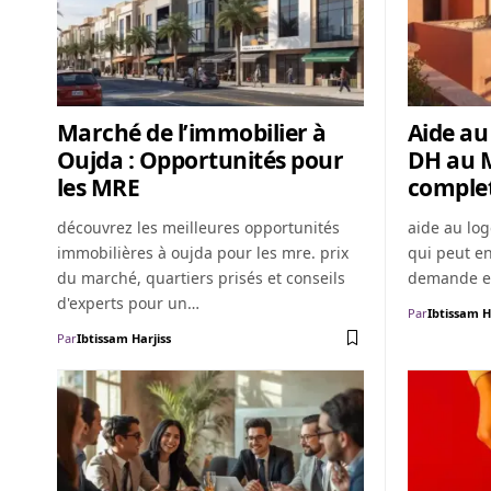
Marché de l’immobilier à
Aide au
Oujda : Opportunités pour
DH au M
les MRE
comple
découvrez les meilleures opportunités
aide au lo
immobilières à oujda pour les mre. prix
qui peut en
du marché, quartiers prisés et conseils
demande et
d'experts pour un…
Par
Ibtissam H
Par
Ibtissam Harjiss