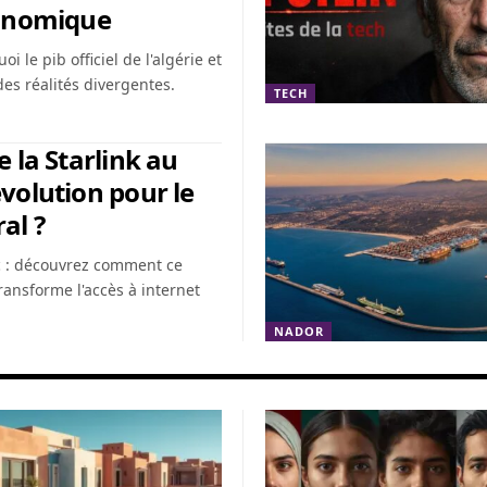
conomique
 le pib officiel de l'algérie et
es réalités divergentes.
TECH
e la Starlink au
volution pour le
al ?
c : découvrez comment ce
transforme l'accès à internet
NADOR