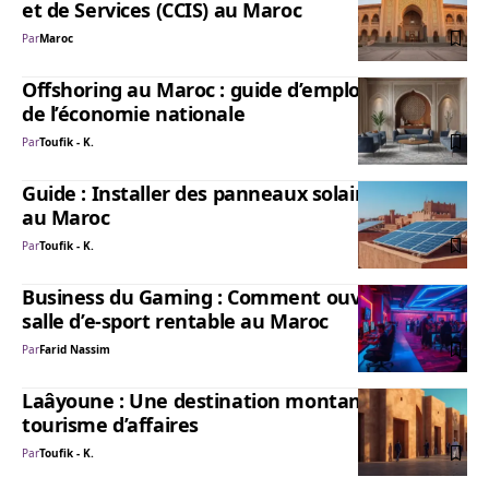
et de Services (CCIS) au Maroc
Par
Maroc
Offshoring au Maroc : guide d’emploi d’un pilier
de l’économie nationale
Par
Toufik - K.
Guide : Installer des panneaux solaires chez soi
au Maroc
Par
Toufik - K.
Business du Gaming : Comment ouvrir une
salle d’e-sport rentable au Maroc
Par
Farid Nassim
Laâyoune : Une destination montante pour le
tourisme d’affaires
Par
Toufik - K.