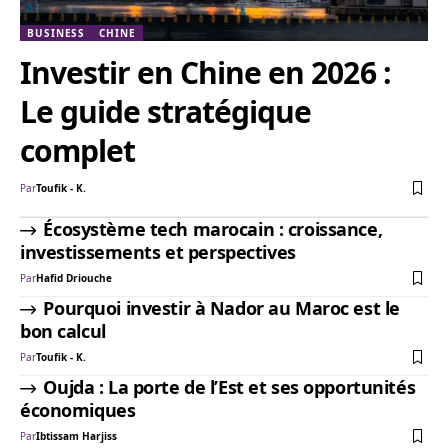
BUSINESS
CHINE
Investir en Chine en 2026 :
Le guide stratégique
complet
Par
Toufik - K.
Écosystème tech marocain : croissance,
investissements et perspectives
Par
Hafid Driouche
Pourquoi investir à Nador au Maroc est le
bon calcul
Par
Toufik - K.
Oujda : La porte de l’Est et ses opportunités
économiques
Par
Ibtissam Harjiss