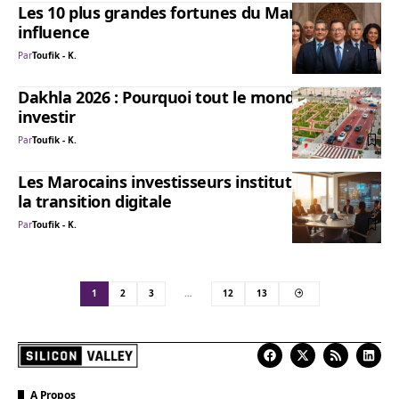
Les 10 plus grandes fortunes du Maroc et leur
influence
Par
Toufik - K.
Dakhla 2026 : Pourquoi tout le monde veut y
investir
Par
Toufik - K.
Les Marocains investisseurs institutionnels et
la transition digitale
Par
Toufik - K.
1
2
3
…
12
13
A Propos