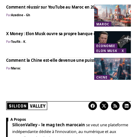
Comment réussir sur YouTube au Maroc en 2026
Par
Azedine - Gh
MAROC
X Money : Elon Musk ouvre sa propre banque en ligne
Par
Toufik - K.
ECONOMIE
ELON MUSK
X
Comment la Chine est-elle devenue une puissance mondiale ?
Par
Maroc
CHINE
A Propos
SiliconValley – le mag tech marocain
se veut une plateforme
indépendante dédiée à l’innovation, au numérique et aux