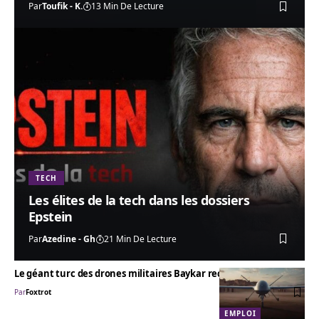
Par
Toufik - K.
13 Min De Lecture
TECH
Les élites de la tech dans les dossiers
Epstein
Par
Azedine - Gh
21 Min De Lecture
Le géant turc des drones militaires Baykar recute au Maroc
Par
Foxtrot
EMPLOI