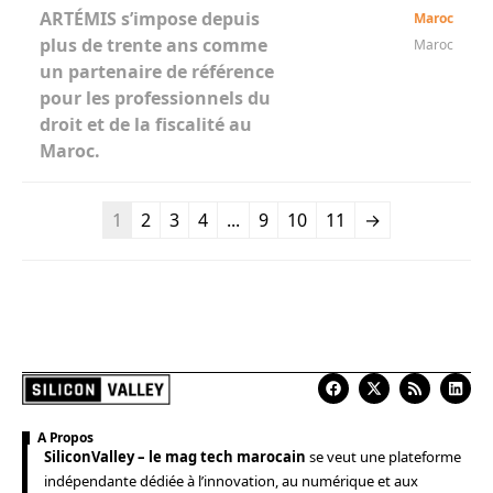
ARTÉMIS s’impose depuis
Maroc
plus de trente ans comme
Maroc
un partenaire de référence
pour les professionnels du
droit et de la fiscalité au
Maroc.
1
2
3
4
...
9
10
11
→
A Propos
SiliconValley – le mag tech marocain
se veut une plateforme
indépendante dédiée à l’innovation, au numérique et aux