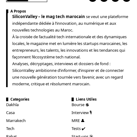
A Propos
SiliconValley – le mag tech marocain
se veut une plateforme
indépendante dédiée à l’innovation, au numérique et aux
nouvelles technologies au Maroc.
À la croisée de l’actualité tech internationale et des dynamiques
locales, le magazine met en lumière les startups marocaines, les
entrepreneurs, les talents, les innovations et les tendances qui
façonnent l’écosystème tech national.
Analyses, décryptages, interviews et dossiers de fond :
SiliconValley ambitionne d’informer, d’inspirer et de connecter
une nouvelle génération tournée vers l’avenir, avec un regard
moderne, critique et résolument marocain.
Categories
Liens Utiles
Dakhla
Bourse 💲
Casa
Interview 🎙️
Marrakech
MRE 👤
Tech
Tests ✔️
Rabat
Start-ups 🎯