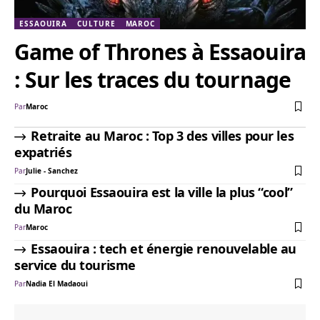
ESSAOUIRA
CULTURE
MAROC
Game of Thrones à Essaouira
: Sur les traces du tournage
Par
Maroc
Retraite au Maroc : Top 3 des villes pour les
expatriés
Par
Julie - Sanchez
Pourquoi Essaouira est la ville la plus “cool”
du Maroc
Par
Maroc
Essaouira : tech et énergie renouvelable au
service du tourisme
Par
Nadia El Madaoui