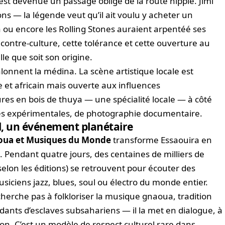
est devenue un passage obligé de la route hippie. Jimi
ns — la légende veut qu’il ait voulu y acheter un
 ou encore les Rolling Stones auraient arpentéé ses
de contre-culture, cette tolérance et cette ouverture au
lle que soit son origine.
alonnent la médina. La scène artistique locale est
e et africain mais ouverte aux influences
es en bois de thuya — une spécialité locale — à côté
es expérimentales, de photographie documentaire.
l, un événement planétaire
aoua et Musiques du Monde
transforme Essaouira en
. Pendant quatre jours, des centaines de milliers de
elon les éditions) se retrouvent pour écouter des
ciens jazz, blues, soul ou électro du monde entier.
cherche pas à folkloriser la musique gnaoua, tradition
dants d’esclaves subsahariens — il la met en dialogue, à
ion. C’est un modèle de respect culturel rare dans