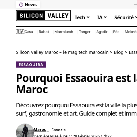
News
Ce que votre PC lent vous coûte vraiment : le calcul que personne ne fait
Tech
IA
Sécurité
🇲🇦
Casa
Rabat
Marrakech
Tanger
Agadir
Fès
Meknè
Silicon Valley Maroc – le mag tech marocain
>
Blog
>
Ess
ESSAOUIRA
Pourquoi Essaouira est la
Maroc
Découvrez pourquoi Essaouira est la ville la p
surf, gastronomie et art. Guide complet et imme
Maroc
Dernière Mise À Jour : 28 Février 2026 17h27