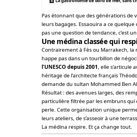
La gastronomie de bord de mer, sans ch
Pas étonnant que des générations de voy
leurs bagages. Essaouira a ce quelque c
pas une question de tendance, c’est u
Une médina classée qui respir
Contrairement à Fès ou Marrakech, la 
happe pas dans un tourbillon de négoci
l’UNESCO depuis 2001
, elle s’articul
héritage de l’architecte français Théodo
demande du sultan Mohammed Ben Ab
Résultat : des avenues larges, des remp
particulière filtrée par les embruns qu
perle. Cette organisation unique permet
leurs ateliers, de s’asseoir à une terras
La médina respire. Et ça change tout.