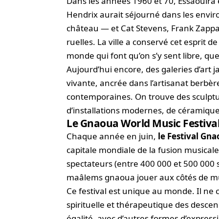
Dans les années 1960 et 70, Essaouira 
Hendrix aurait séjourné dans les enviro
château — et Cat Stevens, Frank Zappa
ruelles. La ville a conservé cet esprit 
monde qui font qu’on s’y sent libre, que
Aujourd’hui encore, des galeries d’art j
vivante, ancrée dans l’artisanat berbèr
contemporaines. On trouve des sculptur
d’installations modernes, de céramiqu
Le Gnaoua World Music Festiva
Chaque année en juin,
le Festival Gn
capitale mondiale de la fusion musicale
spectateurs (entre 400 000 et 500 000 s
maâlems gnaoua jouer aux côtés de musi
Ce festival est unique au monde. Il ne 
spirituelle et thérapeutique des descen
égalité, avec d’autres formes d’express