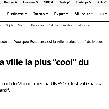
Bourse 💲
Interview 🎙️
MRE 👤
Tests ✔️
Start-ups 🎯
Pub 🔗
Business
Immo
Expat
Militaire
s
Oujda
Nador
Essaouira
Dakhla
Kenitra
Laâyoune
aouira
>
Pourquoi Essaouira est la ville la plus “cool” du Maroc
 ville la plus “cool” du
lus cool du Maroc : médina UNESCO, festival Gnaoua,
rsif.