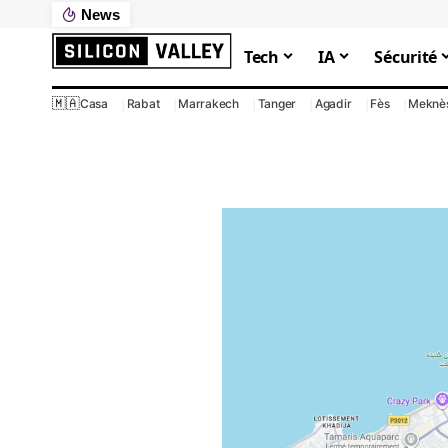
News
Tech
IA
Sécurité
🇲🇦
Casa
Rabat
Marrakech
Tanger
Agadir
Fès
Meknè