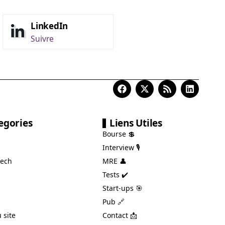
LinkedIn
Suivre
egories
Liens Utiles
Bourse 💲
Interview 🎙️
ech
MRE 👤
Tests ✔️
Start-ups 🎯
Pub 🔗
 site
Contact 📩