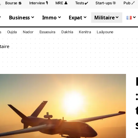
Bourse 💲
Interview 🎙️
MRE 👤
Tests ✔️
Start-ups 🎯
Pub 🔗
Business
Immo
Expat
Militaire
s
Oujda
Nador
Essaouira
Dakhla
Kenitra
Laâyoune
taire