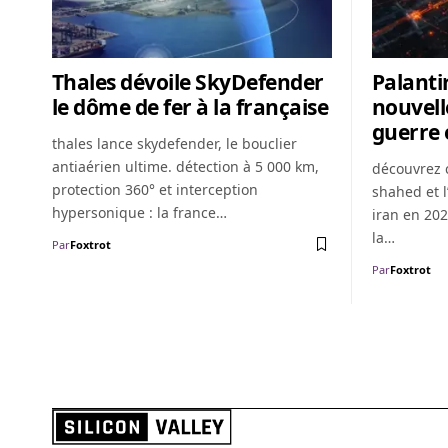
Thales dévoile SkyDefender
Palantir
le dôme de fer à la française
nouvell
guerre 
thales lance skydefender, le bouclier
antiaérien ultime. détection à 5 000 km,
découvrez 
protection 360° et interception
shahed et l
hypersonique : la france…
iran en 20
la…
Par
Foxtrot
Par
Foxtrot