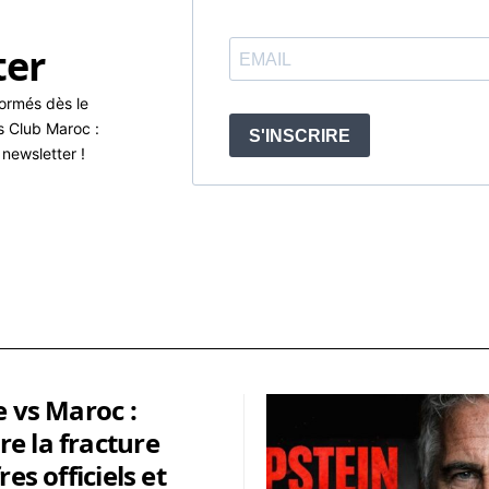
ter
formés dès le
s Club Maroc :
newsletter !
e vs Maroc :
e la fracture
res officiels et