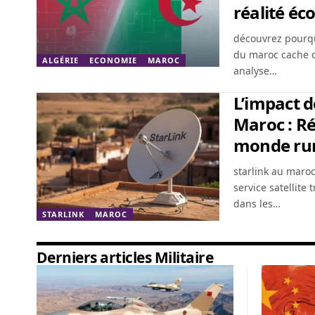
réalité é
découvrez pourquoi
du maroc cache d
ALGÉRIE
ECONOMIE
MAROC
analyse…
L’impact d
Maroc : Ré
monde rur
starlink au maro
service satellite 
dans les…
STARLINK
MAROC
Derniers articles Militaire