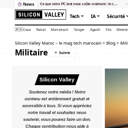
News
Ce que votre PC lent vous coûte vraiment : le calcul que personne ne fait
Tech
IA
Sécurité
🇲🇦
Casa
Rabat
Marrakech
Tanger
Agadir
Fès
Meknè
Silicon Valley Maroc – le mag tech marocain
>
Blog
>
Mili
Militaire
Silicon Valley
Soutenez notre média ! Notre
contenu est entièrement gratuit et
accessible à tous. Si vous appréciez
notre travail et souhaitez nous
soutenir, vous pouvez faire un don.
Chaque contribution nous aide à