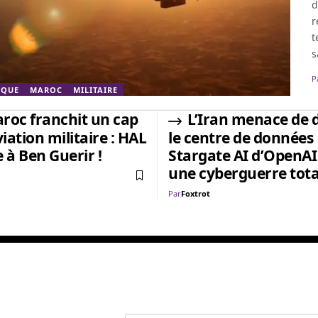
d
r
t
s
P
IQUE
MAROC
MILITAIRE
roc franchit un cap
L’Iran menace de 
viation militaire : HAL
le centre de données
e à Ben Guerir !
Stargate AI d’OpenAI 
une cyberguerre tota
Par
Foxtrot