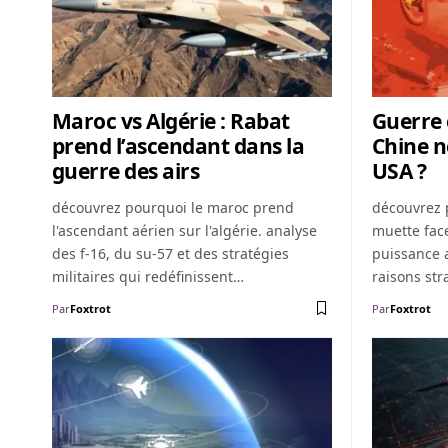
Maroc vs Algérie : Rabat
Guerre 
prend l’ascendant dans la
Chine ne
guerre des airs
USA ?
découvrez pourquoi le maroc prend
découvrez 
l'ascendant aérien sur l'algérie. analyse
muette face
des f-16, du su-57 et des stratégies
puissance 
militaires qui redéfinissent…
raisons str
Par
Foxtrot
Par
Foxtrot