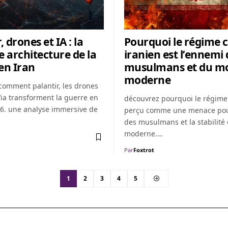
, drones et IA : la
Pourquoi le régime c
e architecture de la
iranien est l’ennemi 
en Iran
musulmans et du m
moderne
comment palantir, les drones
’ia transforment la guerre en
découvrez pourquoi le régime 
26. une analyse immersive de
perçu comme une menace pour
des musulmans et la stabilit
moderne.…
Par
Foxtrot
1
2
3
4
5