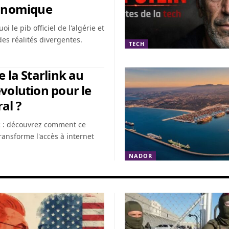
conomique
 le pib officiel de l'algérie et
es réalités divergentes.
TECH
e la Starlink au
volution pour le
al ?
c : découvrez comment ce
transforme l'accès à internet
NADOR