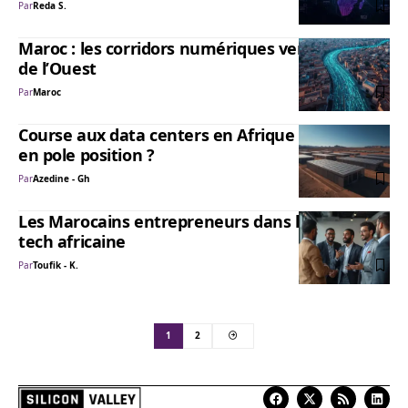
Par
Reda S.
Maroc : les corridors numériques vers l’Afrique
de l’Ouest
Par
Maroc
Course aux data centers en Afrique : le Maroc
en pole position ?
Par
Azedine - Gh
Les Marocains entrepreneurs dans la deep
tech africaine
Par
Toufik - K.
1
2