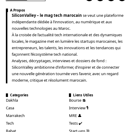
A Propos
SiliconValley – le mag tech marocain
se veut une plateforme
indépendante dédiée à l’innovation, au numérique et aux
nouvelles technologies au Maroc.
À la croisée de l’actualité tech internationale et des dynamiques
locales, le magazine met en lumière les startups marocaines, les
entrepreneurs, les talents, les innovations et les tendances qui
façonnent l’écosystème tech national.
Analyses, décryptages, interviews et dossiers de fond :
SiliconValley ambitionne d’informer, d’inspirer et de connecter
une nouvelle génération tournée vers l’avenir, avec un regard
moderne, critique et résolument marocain.
Categories
Liens Utiles
Dakhla
Bourse 💲
Casa
Interview 🎙️
Marrakech
MRE 👤
Tech
Tests ✔️
Rabat
Start-ups 🎯