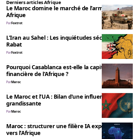
Derniers articles Afrique
Le Maroc domine le marché de l’armement en
Afrique
Par
Foxtrot
L’Iran au Sahel : Les inquiétudes sécuritaires de
Rabat
Par
Foxtrot
Pourquoi Casablanca est-elle la capitale
financière de l’Afrique ?
Par
Maroc
Le Maroc et l’UA : Bilan d’une influence
grandissante
Par
Maroc
Maroc : structurer une filière IA exportatrice
vers l’Afrique