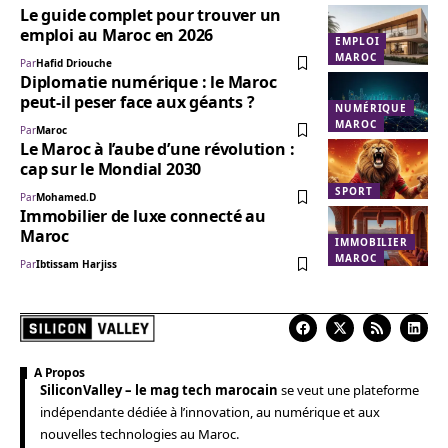
Le guide complet pour trouver un
emploi au Maroc en 2026
EMPLOI
MAROC
Par
Hafid Driouche
Diplomatie numérique : le Maroc
peut-il peser face aux géants ?
NUMÉRIQUE
MAROC
Par
Maroc
Le Maroc à l’aube d’une révolution :
cap sur le Mondial 2030
SPORT
Par
Mohamed.D
Immobilier de luxe connecté au
Maroc
IMMOBILIER
MAROC
Par
Ibtissam Harjiss
A Propos
SiliconValley – le mag tech marocain
se veut une plateforme
indépendante dédiée à l’innovation, au numérique et aux
nouvelles technologies au Maroc.