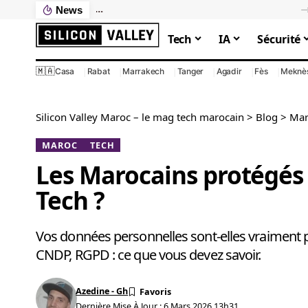
News
Ce que votre PC lent vous coûte vraiment : le calcul que personne ne fait
Tech
IA
Sécurité
🇲🇦
Casa
Rabat
Marrakech
Tanger
Agadir
Fès
Meknè
Silicon Valley Maroc – le mag tech marocain
>
Blog
>
Mar
MAROC
TECH
Les Marocains protégés 
Tech ?
Vos données personnelles sont-elles vraiment p
CNDP, RGPD : ce que vous devez savoir.
Azedine - Gh
Dernière Mise À Jour : 6 Mars 2026 13h31