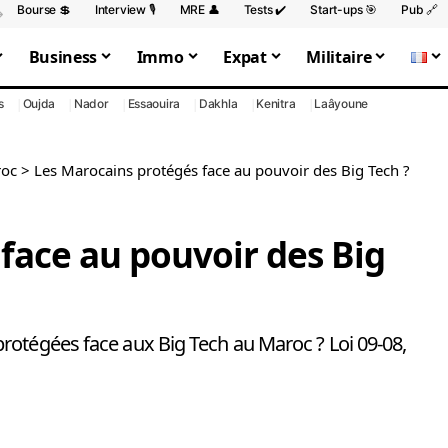
Bourse 💲
Interview 🎙️
MRE 👤
Tests ✔️
Start-ups 🎯
Pub 🔗
Business
Immo
Expat
Militaire
s
Oujda
Nador
Essaouira
Dakhla
Kenitra
Laâyoune
oc
>
Les Marocains protégés face au pouvoir des Big Tech ?
face au pouvoir des Big
rotégées face aux Big Tech au Maroc ? Loi 09-08,