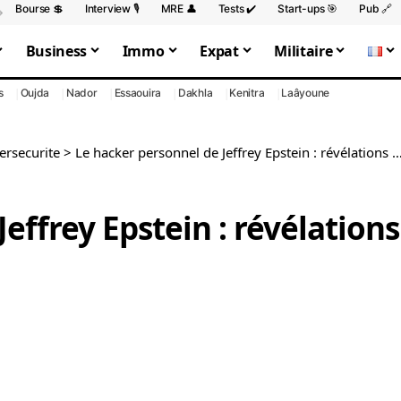
Bourse 💲
Interview 🎙️
MRE 👤
Tests ✔️
Start-ups 🎯
Pub 🔗
Business
Immo
Expat
Militaire
s
Oujda
Nador
Essaouira
Dakhla
Kenitra
Laâyoune
ersecurite
>
Le hacker personnel de Jeffrey Epstein : révélations explosives
effrey Epstein : révélations