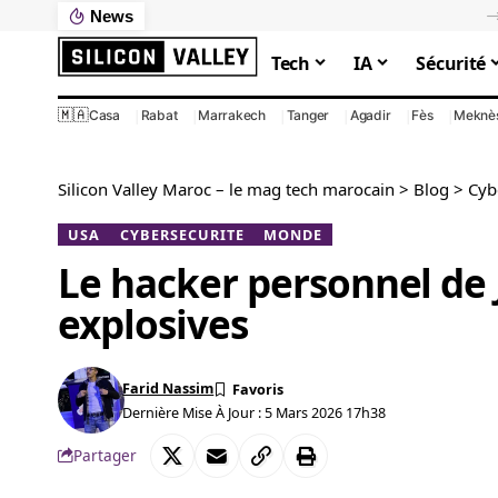
News
Ce que votre PC lent vous coûte vraiment : le calcul que personne ne fait
Tech
IA
Sécurité
🇲🇦
Casa
Rabat
Marrakech
Tanger
Agadir
Fès
Meknè
Silicon Valley Maroc – le mag tech marocain
>
Blog
>
Cyb
USA
CYBERSECURITE
MONDE
Le hacker personnel de J
explosives
Farid Nassim
Dernière Mise À Jour : 5 Mars 2026 17h38
Partager