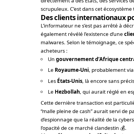
directement à des États, des services 
scrupuleux. C’est dans cet écosystème t
Des clients internationaux p
L’informateur ne s’est pas arrêté à déc
également révélé l’existence d’une
clie
malwares. Selon le témoignage, ce spéci
acheteurs :
Un
gouvernement d’Afrique centr
Le
Royaume-Uni
, probablement via
Les
États-Unis
, là encore sans préc
Le
Hezbollah
, qui aurait réglé en 
Cette dernière transaction est partic
“malle pleine de cash” aurait servi de
d’espionnage que la réalité de la cyber
l’opacité de ce marché clandestin 💰.