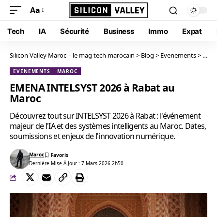
Aa
Tech
IA
Sécurité
Business
Immo
Expat
Silicon Valley Maroc – le mag tech marocain
>
Blog
>
Evenements
>
EMEN
EVENEMENTS
MAROC
EMENA INTELSYST 2026 à Rabat au
Maroc
Découvrez tout sur INTELSYST 2026 à Rabat : l'événement
majeur de l'IA et des systèmes intelligents au Maroc. Dates,
soumissions et enjeux de l'innovation numérique.
Maroc
Dernière Mise À Jour : 7 Mars 2026 2h50