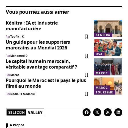
Vous pourriez aussi aimer
Kénitra : IA et industrie
manufacturière
KENITRA
Par
Toufik - K.
Un guide pour les supporters
marocains au Mondial 2026
USA
Par
Mohamed.D
Le capital humain marocain,
véritable avantage comparatif ?
MAROC
Par
Maroc
Pourquoi le Maroc est le pays le plus
filmé au monde
MAROC
TOURISME
Par
Nadia El Madaoui
A Propos