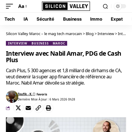
Aa
Tech
IA
Sécurité
Business
Immo
Expat
Silicon Valley Maroc – le mag tech marocain
>
Blog
>
Interview
>
Interview avec Nabil Amar, PDG de Cash Plus
INTERVIEW
BUSINESS
MAROC
Interview avec Nabil Amar, PDG de Cash
Plus
Cash Plus, 5 300 agences et 1,8 milliard de dirhams de CA,
veut devenir la super app financière de référence au
Maroc. Nabil Amar dévoile sa stratégie.
Toufik - K.
Dernière Mise À Jour : 6 Mars 2026 0h28