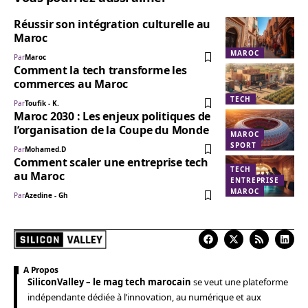
Réussir son intégration culturelle au
Maroc
MAROC
Par
Maroc
Comment la tech transforme les
commerces au Maroc
TECH
Par
Toufik - K.
Maroc 2030 : Les enjeux politiques de
l’organisation de la Coupe du Monde
MAROC
SPORT
Par
Mohamed.D
Comment scaler une entreprise tech
TECH
au Maroc
ENTREPRISE
MAROC
Par
Azedine - Gh
A Propos
SiliconValley – le mag tech marocain
se veut une plateforme
indépendante dédiée à l’innovation, au numérique et aux