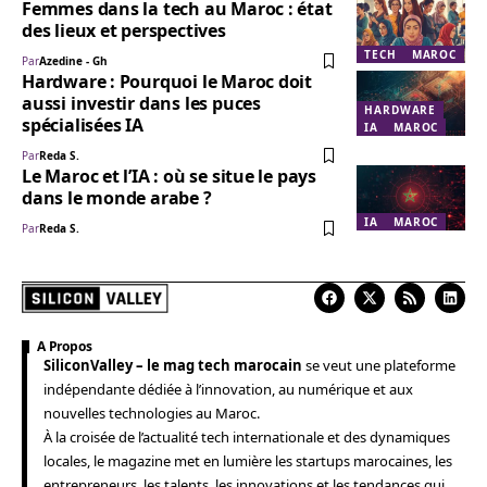
Femmes dans la tech au Maroc : état
des lieux et perspectives
TECH
MAROC
Par
Azedine - Gh
Hardware : Pourquoi le Maroc doit
aussi investir dans les puces
HARDWARE
spécialisées IA
IA
MAROC
Par
Reda S.
Le Maroc et l’IA : où se situe le pays
dans le monde arabe ?
IA
MAROC
Par
Reda S.
A Propos
SiliconValley – le mag tech marocain
se veut une plateforme
indépendante dédiée à l’innovation, au numérique et aux
nouvelles technologies au Maroc.
À la croisée de l’actualité tech internationale et des dynamiques
locales, le magazine met en lumière les startups marocaines, les
entrepreneurs, les talents, les innovations et les tendances qui