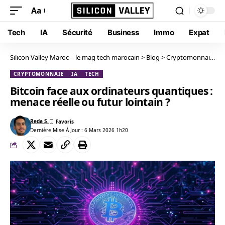
Aa
Tech
IA
Sécurité
Business
Immo
Expat
Silicon Valley Maroc – le mag tech marocain
>
Blog
>
Cryptomonnaie
>
B
CRYPTOMONNAIE
IA
TECH
Bitcoin face aux ordinateurs quantiques :
menace réelle ou futur lointain ?
Reda S.
Dernière Mise À Jour : 6 Mars 2026 1h20