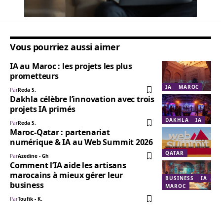
Vous pourriez aussi aimer
IA au Maroc : les projets les plus
prometteurs
IA
MAROC
Par
Reda S.
Dakhla célèbre l’innovation avec trois
projets IA primés
DAKHLA
IA
Par
Reda S.
Maroc-Qatar : partenariat
numérique & IA au Web Summit 2026
QATAR
Par
Azedine - Gh
Comment l’IA aide les artisans
marocains à mieux gérer leur
BUSINESS
IA
business
MAROC
Par
Toufik - K.