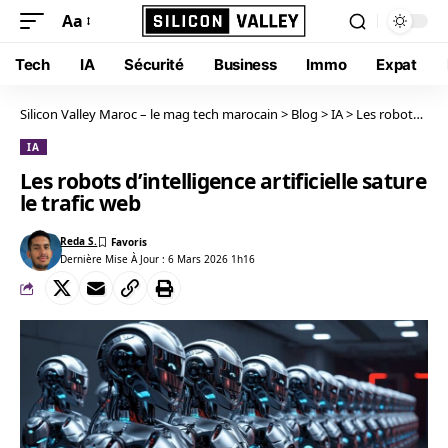
Aa
Tech
IA
Sécurité
Business
Immo
Expat
Silicon Valley Maroc – le mag tech marocain
>
Blog
>
IA
>
Les robots d’intelligence artificielle sature le trafic web
IA
Les robots d’intelligence artificielle sature
le trafic web
Reda S.
Dernière Mise À Jour : 6 Mars 2026 1h16