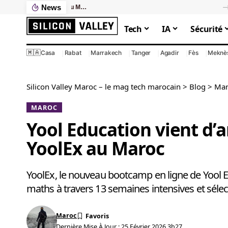
News
Ce que votre PC lent vous coûte vraiment : le calcul que personne ne fait
Tech
IA
Sécurité
🇲🇦
Casa
Rabat
Marrakech
Tanger
Agadir
Fès
Meknè
Silicon Valley Maroc – le mag tech marocain
>
Blog
>
Mar
MAROC
Yool Education vient d’
YoolEx au Maroc
YoolEx, le nouveau bootcamp en ligne de Yool Ed
maths à travers 13 semaines intensives et sélec
Maroc
Dernière Mise À Jour : 25 Février 2026 3h27