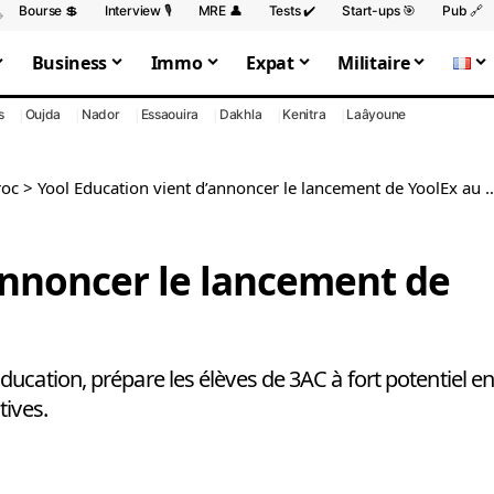
Bourse 💲
Interview 🎙️
MRE 👤
Tests ✔️
Start-ups 🎯
Pub 🔗
Business
Immo
Expat
Militaire
s
Oujda
Nador
Essaouira
Dakhla
Kenitra
Laâyoune
oc
>
Yool Education vient d’annoncer le lancement de YoolEx au Maroc
annoncer le lancement de
ucation, prépare les élèves de 3AC à fort potentiel e
tives.