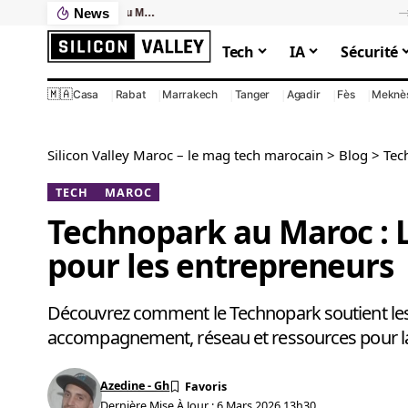
News
Ce que votre PC lent vous coûte vraiment : le calcul que personne ne fait
Tech
IA
Sécurité
🇲🇦
Casa
Rabat
Marrakech
Tanger
Agadir
Fès
Meknè
Silicon Valley Maroc – le mag tech marocain
>
Blog
>
Tec
TECH
MAROC
Technopark au Maroc : L
pour les entrepreneurs
Découvrez comment le Technopark soutient le
accompagnement, réseau et ressources pour lan
Azedine - Gh
Dernière Mise À Jour : 6 Mars 2026 13h30