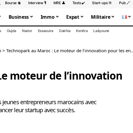
Bourse 💲
Interview 🎙️
MRE 👤
Tests ✔️
Start-ups 🎯
Pub 🔗
Business
Immo
Expat
Militaire
s
Oujda
Nador
Essaouira
Dakhla
Kenitra
Laâyoune
h
>
Technopark au Maroc : Le moteur de l’innovation pour les entrepreneurs
e moteur de l’innovation
s jeunes entrepreneurs marocains avec
cer leur startup avec succès.