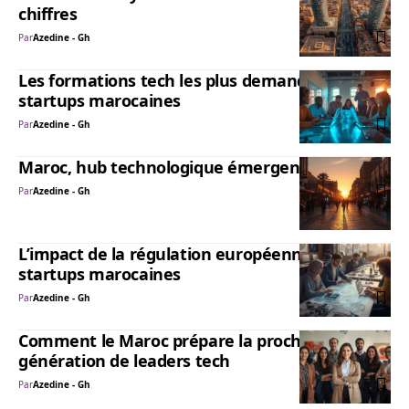
chiffres
Par
Azedine - Gh
Les formations tech les plus demandées par les
startups marocaines
Par
Azedine - Gh
Maroc, hub technologique émergent ?
Par
Azedine - Gh
L’impact de la régulation européenne sur les
startups marocaines
Par
Azedine - Gh
Comment le Maroc prépare la prochaine
génération de leaders tech
Par
Azedine - Gh