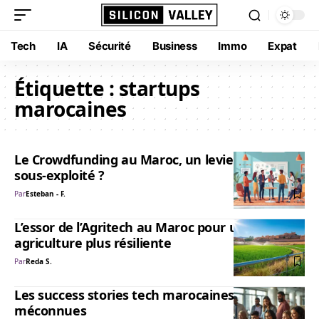
Tech
IA
Sécurité
Business
Immo
Expat
Étiquette :
startups
marocaines
Le Crowdfunding au Maroc, un levier encore
sous-exploité ?
Par
Esteban - F.
L’essor de l’Agritech au Maroc pour une
agriculture plus résiliente
Par
Reda S.
Les success stories tech marocaines
méconnues