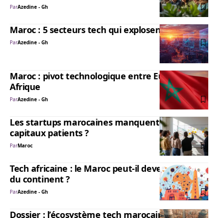
Par
Azedine - Gh
Maroc : 5 secteurs tech qui explosent en 2026
Par
Azedine - Gh
Maroc : pivot technologique entre Europe et
Afrique
Par
Azedine - Gh
Les startups marocaines manquent-elles de
capitaux patients ?
Par
Maroc
Tech africaine : le Maroc peut-il devenir le hub
du continent ?
Par
Azedine - Gh
Dossier : l’écosystème tech marocain en