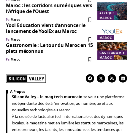
Maroc : les corridors numériques vers
l’Afrique de l’Ouest
AFRIQUE
MAROC
Par
Maroc
Yool Education vient d’annoncer le
lancement de YoolEx au Maroc
MAROC
Par
Maroc
Gastronomie : Le tour du Maroc en 15
plats méconnus
GASTRONOMIE
MAROC
Par
Maroc
A Propos
SiliconValley – le mag tech marocain
se veut une plateforme
indépendante dédiée à l’innovation, au numérique et aux
nouvelles technologies au Maroc.
À la croisée de l’actualité tech internationale et des dynamiques
locales, le magazine met en lumière les startups marocaines, les
entrepreneurs, les talents, les innovations et les tendances qui