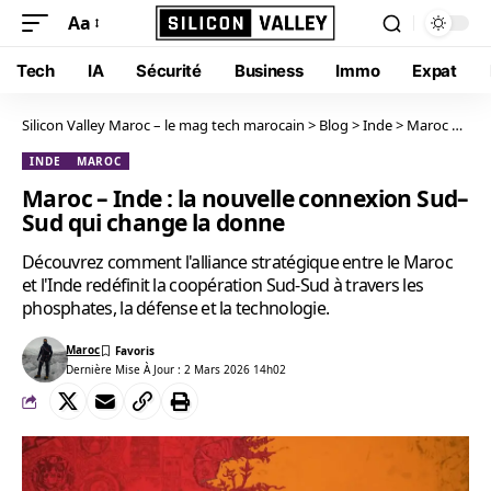
Aa
Tech
IA
Sécurité
Business
Immo
Expat
Silicon Valley Maroc – le mag tech marocain
>
Blog
>
Inde
>
Maroc – Inde : la nouvelle connexion Sud–Sud qui change la donne
INDE
MAROC
Maroc – Inde : la nouvelle connexion Sud–
Sud qui change la donne
Découvrez comment l'alliance stratégique entre le Maroc
et l'Inde redéfinit la coopération Sud-Sud à travers les
phosphates, la défense et la technologie.
Maroc
Dernière Mise À Jour : 2 Mars 2026 14h02