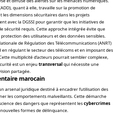
lyse et diffuse des alertes sur les menaces numériques.
DD), quant à elle, travaille sur la promotion de
 les dimensions sécuritaires dans les projets
ment avec la DGSSI pour garantir que les initiatives de
 de sécurité requis. Cette approche intégrée évite que
 protection des utilisateurs et des données sensibles.
 Nationale de Régulation des Télécommunications (ANRT)
al en régulant le secteur des télécoms et en imposant de
ette multiplicité d’acteurs pourrait sembler complexe,
sécurité est un enjeu
transversal
qui nécessite une
vision partagée.
mentaire marocain
 arsenal juridique destiné à encadrer l’utilisation des
nner les comportements malveillants. Cette démarche
nscience des dangers que représentent les
cybercrimes
ux nouvelles formes de délinquance.