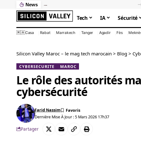
News
Ce que votre PC lent vous coûte vraiment : le calcul que personne ne fait
Tech
IA
Sécurité
🇲🇦
Casa
Rabat
Marrakech
Tanger
Agadir
Fès
Meknè
Silicon Valley Maroc – le mag tech marocain
>
Blog
>
Cyb
CYBERSECURITE
MAROC
Le rôle des autorités m
cybersécurité
Farid Nassim
Dernière Mise À Jour : 5 Mars 2026 17h37
Partager