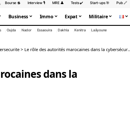
Bourse 💲
Interview 🎙️
MRE 👤
Tests ✔️
Start-ups 🎯
Pub 🔗
Business
Immo
Expat
Militaire
s
Oujda
Nador
Essaouira
Dakhla
Kenitra
Laâyoune
ersecurite
>
Le rôle des autorités marocaines dans la cybersécurité
arocaines dans la