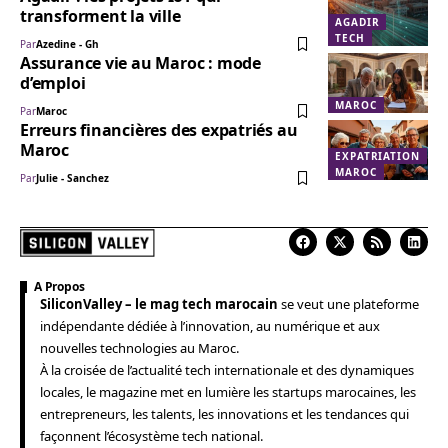
transforment la ville
AGADIR
TECH
Par
Azedine - Gh
Assurance vie au Maroc : mode
d’emploi
MAROC
Par
Maroc
Erreurs financières des expatriés au
Maroc
EXPATRIATION
MAROC
Par
Julie - Sanchez
A Propos
SiliconValley – le mag tech marocain
se veut une plateforme
indépendante dédiée à l’innovation, au numérique et aux
nouvelles technologies au Maroc.
À la croisée de l’actualité tech internationale et des dynamiques
locales, le magazine met en lumière les startups marocaines, les
entrepreneurs, les talents, les innovations et les tendances qui
façonnent l’écosystème tech national.