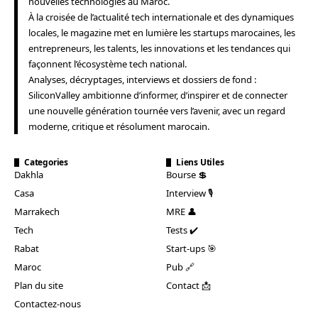
nouvelles technologies au Maroc.
À la croisée de l’actualité tech internationale et des dynamiques
locales, le magazine met en lumière les startups marocaines, les
entrepreneurs, les talents, les innovations et les tendances qui
façonnent l’écosystème tech national.
Analyses, décryptages, interviews et dossiers de fond :
SiliconValley ambitionne d’informer, d’inspirer et de connecter
une nouvelle génération tournée vers l’avenir, avec un regard
moderne, critique et résolument marocain.
Categories
Liens Utiles
Dakhla
Bourse 💲
Casa
Interview 🎙️
Marrakech
MRE 👤
Tech
Tests ✔️
Rabat
Start-ups 🎯
Maroc
Pub 🔗
Plan du site
Contact 📩
Contactez-nous