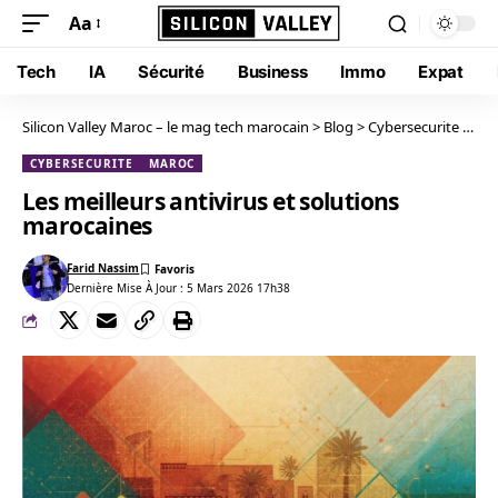
Aa
Tech
IA
Sécurité
Business
Immo
Expat
Silicon Valley Maroc – le mag tech marocain
>
Blog
>
Cybersecurite
>
Les
CYBERSECURITE
MAROC
Les meilleurs antivirus et solutions
marocaines
Farid Nassim
Dernière Mise À Jour : 5 Mars 2026 17h38