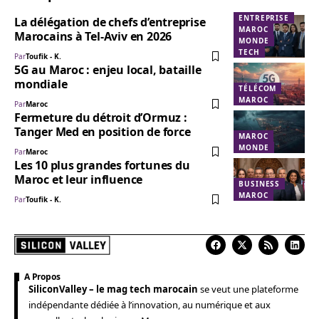
ENTREPRISE
La délégation de chefs d’entreprise
MAROC
Marocains à Tel-Aviv en 2026
MONDE
TECH
Par
Toufik - K.
5G au Maroc : enjeu local, bataille
mondiale
TÉLÉCOM
MAROC
Par
Maroc
Fermeture du détroit d’Ormuz :
Tanger Med en position de force
MAROC
MONDE
Par
Maroc
Les 10 plus grandes fortunes du
Maroc et leur influence
BUSINESS
MAROC
Par
Toufik - K.
A Propos
SiliconValley – le mag tech marocain
se veut une plateforme
indépendante dédiée à l’innovation, au numérique et aux