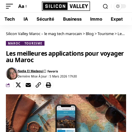
Aa
Tech
IA
Sécurité
Business
Immo
Expat
Silicon Valley Maroc – le mag tech marocain
>
Blog
>
Tourisme
>
Les meilleures applications pour voyager au Maroc
MAROC
TOURISME
Les meilleures applications pour voyager
au Maroc
Nadia El Madaoui
Dernière Mise À Jour : 5 Mars 2026 17h30