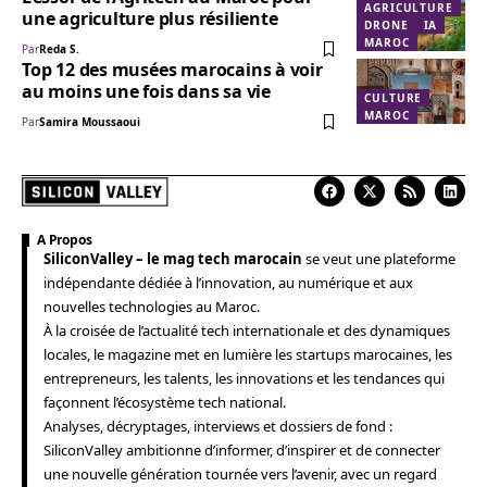
AGRICULTURE
une agriculture plus résiliente
DRONE
IA
MAROC
Par
Reda S.
Top 12 des musées marocains à voir
au moins une fois dans sa vie
CULTURE
MAROC
Par
Samira Moussaoui
A Propos
SiliconValley – le mag tech marocain
se veut une plateforme
indépendante dédiée à l’innovation, au numérique et aux
nouvelles technologies au Maroc.
À la croisée de l’actualité tech internationale et des dynamiques
locales, le magazine met en lumière les startups marocaines, les
entrepreneurs, les talents, les innovations et les tendances qui
façonnent l’écosystème tech national.
Analyses, décryptages, interviews et dossiers de fond :
SiliconValley ambitionne d’informer, d’inspirer et de connecter
une nouvelle génération tournée vers l’avenir, avec un regard