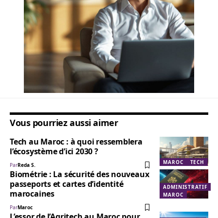
Vous pourriez aussi aimer
Tech au Maroc : à quoi ressemblera
l’écosystème d’ici 2030 ?
MAROC
TECH
Par
Reda S.
Biométrie : La sécurité des nouveaux
passeports et cartes d’identité
ADMINISTRATIF
marocaines
MAROC
Par
Maroc
L’essor de l’Agritech au Maroc pour