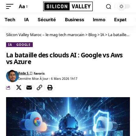
Aa
Tech
IA
Sécurité
Business
Immo
Expat
Silicon Valley Maroc – le mag tech marocain
>
Blog
>
IA
>
La bataille des clouds AI : Google vs Aws vs Azure
IA
GOOGLE
La bataille des clouds AI : Google vs Aws
vs Azure
Reda S.
Dernière Mise À Jour : 6 Mars 2026 1h17