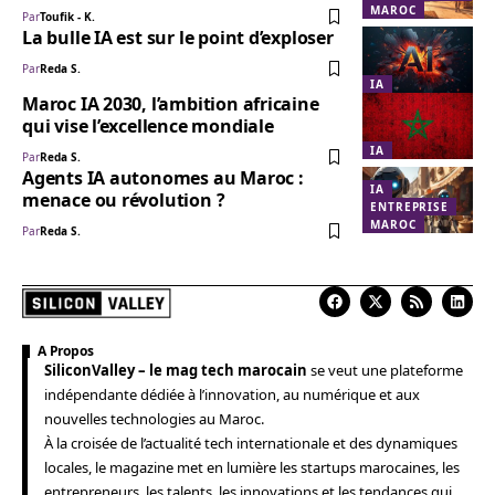
MAROC
Par
Toufik - K.
La bulle IA est sur le point d’exploser
Par
Reda S.
IA
Maroc IA 2030, l’ambition africaine
qui vise l’excellence mondiale
IA
Par
Reda S.
Agents IA autonomes au Maroc :
IA
menace ou révolution ?
ENTREPRISE
MAROC
Par
Reda S.
A Propos
SiliconValley – le mag tech marocain
se veut une plateforme
indépendante dédiée à l’innovation, au numérique et aux
nouvelles technologies au Maroc.
À la croisée de l’actualité tech internationale et des dynamiques
locales, le magazine met en lumière les startups marocaines, les
entrepreneurs, les talents, les innovations et les tendances qui