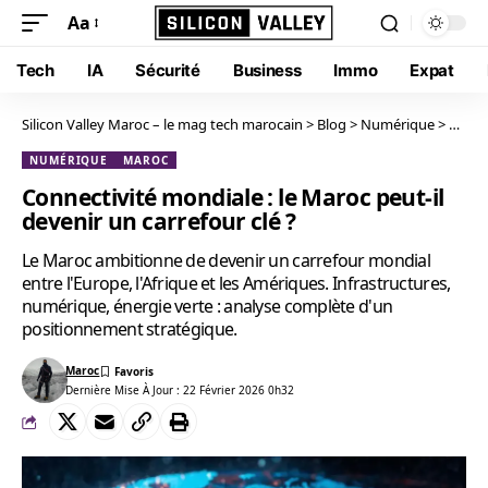
Aa
Tech
IA
Sécurité
Business
Immo
Expat
Silicon Valley Maroc – le mag tech marocain
>
Blog
>
Numérique
>
Connec
NUMÉRIQUE
MAROC
Connectivité mondiale : le Maroc peut-il
devenir un carrefour clé ?
Le Maroc ambitionne de devenir un carrefour mondial
entre l'Europe, l'Afrique et les Amériques. Infrastructures,
numérique, énergie verte : analyse complète d'un
positionnement stratégique.
Maroc
Dernière Mise À Jour : 22 Février 2026 0h32