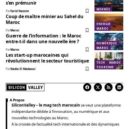
s’en prémunir
MEKNÈS
Par
Farid Nassim
Coup de maître minier au Sahel du
Maroc
ENERGIE
MAROC
Par
Maroc
Guerre de l’information : le Maroc
entre-t-il dans une nouvelle ère ?
NUMÉRIQUE
MAROC
Par
Maroc
Les start-up marocaines qui
révolutionnent le secteur touristique
TECH
MAROC
TOURISME
Par
Nadia El Madaoui
A Propos
SiliconValley – le mag tech marocain
se veut une plateforme
indépendante dédiée à l’innovation, au numérique et aux
nouvelles technologies au Maroc.
À la croisée de l’actualité tech internationale et des dynamiques