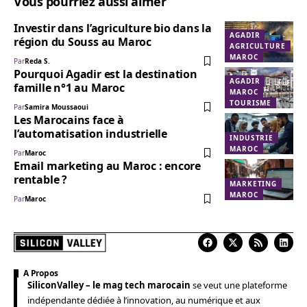
Vous pourriez aussi aimer
Investir dans l’agriculture bio dans la
AGADIR
région du Souss au Maroc
AGRICULTURE
MAROC
Par
Reda S.
Pourquoi Agadir est la destination
AGADIR
famille n°1 au Maroc
MAROC
TOURISME
Par
Samira Moussaoui
Les Marocains face à
l’automatisation industrielle
INDUSTRIE
MAROC
Par
Maroc
Email marketing au Maroc : encore
rentable ?
MARKETING
MAROC
Par
Maroc
A Propos
SiliconValley – le mag tech marocain
se veut une plateforme
indépendante dédiée à l’innovation, au numérique et aux