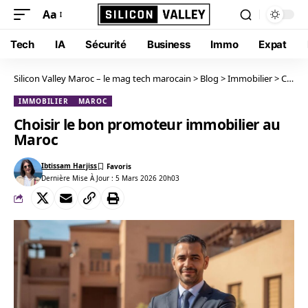
Aa
Tech
IA
Sécurité
Business
Immo
Expat
Silicon Valley Maroc – le mag tech marocain
>
Blog
>
Immobilier
>
Choisir le bon promoteur immobilier au Maroc
IMMOBILIER
MAROC
Choisir le bon promoteur immobilier au
Maroc
Ibtissam Harjiss
Dernière Mise À Jour : 5 Mars 2026 20h03