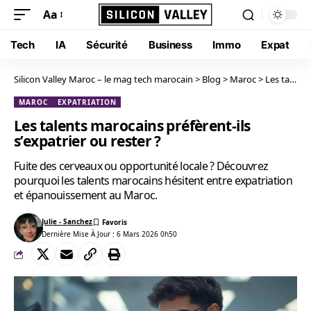
Aa
Tech
IA
Sécurité
Business
Immo
Expat
Silicon Valley Maroc – le mag tech marocain
>
Blog
>
Maroc
>
Les talents marocains préfèrent-ils s’expatrier ou rester ?
MAROC
EXPATRIATION
Les talents marocains préfèrent-ils
s’expatrier ou rester ?
Fuite des cerveaux ou opportunité locale ? Découvrez
pourquoi les talents marocains hésitent entre expatriation
et épanouissement au Maroc.
Julie - Sanchez
Dernière Mise À Jour : 6 Mars 2026 0h50