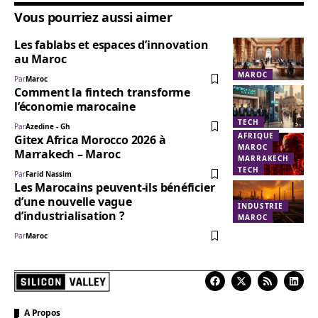
Vous pourriez aussi aimer
Les fablabs et espaces d’innovation
au Maroc
MAROC
Par
Maroc
Comment la fintech transforme
l’économie marocaine
TECH
Par
Azedine - Gh
AFRIQUE
Gitex Africa Morocco 2026 à
MAROC
Marrakech – Maroc
MARRAKECH
TECH
Par
Farid Nassim
Les Marocains peuvent-ils bénéficier
d’une nouvelle vague
INDUSTRIE
d’industrialisation ?
MAROC
Par
Maroc
A Propos