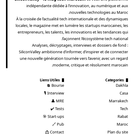
indépendante dédiée à l’innovation, au numérique et aux
nouvelles technologies au Maroc.
À la croisée de l’actualité tech internationale et des dynamiques
locales, le magazine met en lumière les startups marocaines, les
entrepreneurs, les talents, les innovations et les tendances qui
façonnent l’écosystème tech national.
Analyses, décryptages, interviews et dossiers de fond :
SiliconValley ambitionne d’informer, d’inspirer et de connecter
une nouvelle génération tournée vers l’avenir, avec un regard
moderne, critique et résolument marocain.
Liens Utiles
Categories
Bourse 💲
Dakhla
Interview 🎙️
Casa
MRE 👤
Marrakech
Tests ✔️
Tech
Start-ups 🎯
Rabat
Pub 🔗
Maroc
Contact 📩
Plan du site