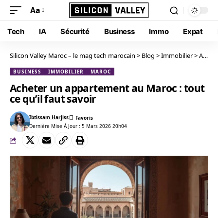
Aa
Tech
IA
Sécurité
Business
Immo
Expat
Silicon Valley Maroc – le mag tech marocain
>
Blog
>
Immobilier
>
Acheter un appartement au Maroc : tout ce qu’il faut savoir
BUSINESS
IMMOBILIER
MAROC
Acheter un appartement au Maroc : tout
ce qu’il faut savoir
Ibtissam Harjiss
Dernière Mise À Jour : 5 Mars 2026 20h04