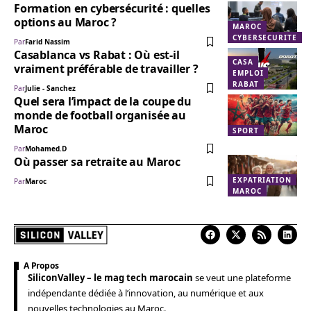
Formation en cybersécurité : quelles
options au Maroc ?
MAROC
CYBERSECURITE
Par
Farid Nassim
Casablanca vs Rabat : Où est-il
CASA
vraiment préférable de travailler ?
EMPLOI
RABAT
Par
Julie - Sanchez
Quel sera l’impact de la coupe du
monde de football organisée au
Maroc
SPORT
Par
Mohamed.D
Où passer sa retraite au Maroc
EXPATRIATION
Par
Maroc
MAROC
A Propos
SiliconValley – le mag tech marocain
se veut une plateforme
indépendante dédiée à l’innovation, au numérique et aux
nouvelles technologies au Maroc.