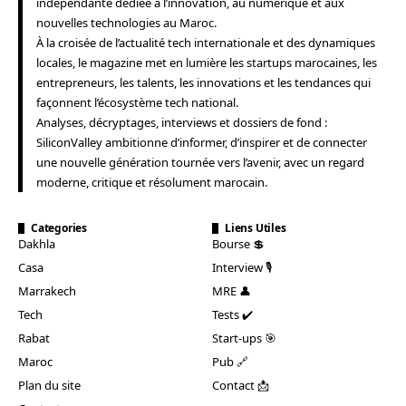
indépendante dédiée à l’innovation, au numérique et aux
nouvelles technologies au Maroc.
À la croisée de l’actualité tech internationale et des dynamiques
locales, le magazine met en lumière les startups marocaines, les
entrepreneurs, les talents, les innovations et les tendances qui
façonnent l’écosystème tech national.
Analyses, décryptages, interviews et dossiers de fond :
SiliconValley ambitionne d’informer, d’inspirer et de connecter
une nouvelle génération tournée vers l’avenir, avec un regard
moderne, critique et résolument marocain.
Categories
Liens Utiles
Dakhla
Bourse 💲
Casa
Interview 🎙️
Marrakech
MRE 👤
Tech
Tests ✔️
Rabat
Start-ups 🎯
Maroc
Pub 🔗
Plan du site
Contact 📩