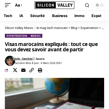
Aa
Tech
IA
Sécurité
Business
Immo
Expat
Silicon Valley Maroc – le mag tech marocain
>
Blog
>
Expatriation
>
Visas
EXPATRIATION
MAROC
Visas marocains expliqués : tout ce que
vous devez savoir avant de partir
Julie - Sanchez
Dernière Mise À Jour : 6 Mars 2026 0h51