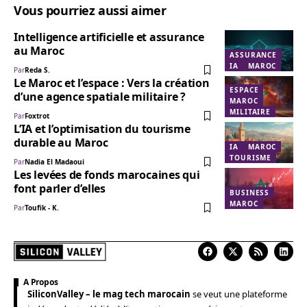
Vous pourriez aussi aimer
Intelligence artificielle et assurance
au Maroc
ASSURANCE
IA
MAROC
Par
Reda S.
Le Maroc et l’espace : Vers la création
ESPACE
d’une agence spatiale militaire ?
MAROC
MILITAIRE
Par
Foxtrot
L’IA et l’optimisation du tourisme
durable au Maroc
IA
MAROC
TOURISME
Par
Nadia El Madaoui
Les levées de fonds marocaines qui
font parler d’elles
BUSINESS
MAROC
Par
Toufik - K.
A Propos
SiliconValley – le mag tech marocain
se veut une plateforme