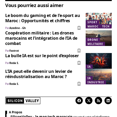
Vous pourriez aussi aimer
Le boom du gaming et de l’e-sport au
Maroc : Opportunités et chiffres
SPORT
MAROC
TECH
Par
Azedine - Gh
Coopération militaire : Les drones
marocains et l’intégration de l’IA de
DRONE
combat
MILITAIRE
Par
Foxtrot
La bulle IA est sur le point d’exploser
Par
Reda S.
IA
L’IA peut-elle devenir un levier de
réindustrialisation au Maroc ?
IA
INDUSTRIE
Par
Reda S.
A Propos
SiliconValley – le mag tech marocain
se veut une plateforme