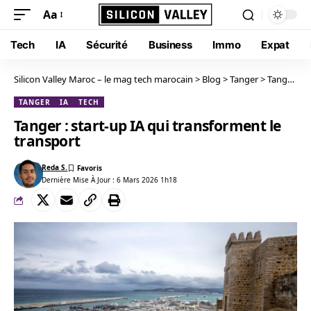
Aa
Tech
IA
Sécurité
Business
Immo
Expat
Silicon Valley Maroc – le mag tech marocain
>
Blog
>
Tanger
>
Tanger : start-up IA qui transforment le transport
TANGER
IA
TECH
Tanger : start-up IA qui transforment le
transport
Reda S.
Dernière Mise À Jour : 6 Mars 2026 1h18