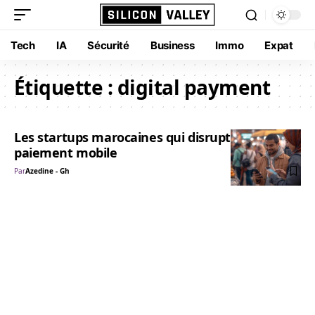
Tech
IA
Sécurité
Business
Immo
Expat
Étiquette :
digital payment
Les startups marocaines qui disruptent le
paiement mobile
Par
Azedine - Gh