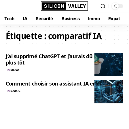
Tech
IA
Sécurité
Business
Immo
Expat
Étiquette :
comparatif IA
J’ai supprimé ChatGPT et j’aurais dû le faire bien
plus tôt
Par
Maroc
Comment choisir son assistant IA en 2026
Par
Reda S.