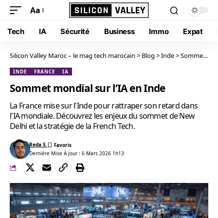
Aa
Tech
IA
Sécurité
Business
Immo
Expat
Silicon Valley Maroc – le mag tech marocain
>
Blog
>
Inde
>
Sommet mondial sur l’IA en Inde
INDE
FRANCE
IA
Sommet mondial sur l’IA en Inde
La France mise sur l'Inde pour rattraper son retard dans
l'IA mondiale. Découvrez les enjeux du sommet de New
Delhi et la stratégie de la French Tech.
Reda S.
Dernière Mise À Jour : 6 Mars 2026 1h13