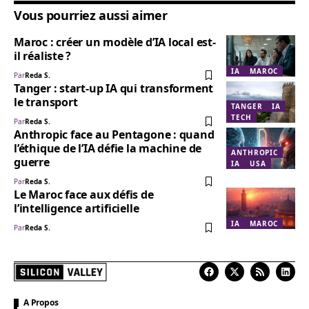
Vous pourriez aussi aimer
Maroc : créer un modèle d’IA local est-
il réaliste ?
IA
MAROC
Par
Reda S.
Tanger : start-up IA qui transforment
le transport
TANGER
IA
TECH
Par
Reda S.
Anthropic face au Pentagone : quand
l’éthique de l’IA défie la machine de
ANTHROPIC
guerre
IA
USA
Par
Reda S.
Le Maroc face aux défis de
l’intelligence artificielle
IA
MAROC
Par
Reda S.
A Propos