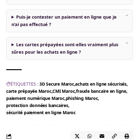
Puis-je contester un paiement en ligne que je
n’ai pas effectué ?
Les cartes prépayées sont-elles vraiment plus
sûres pour les achats en ligne ?
ÉTIQUETTES :
3D Secure Maroc
achats en ligne sécurisés
carte prépayée Maroc
CMI Maroc
fraude bancaire en ligne
paiement numérique Maroc
phishing Maroc
protection données bancaires
sécurité paiement en ligne Maroc