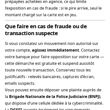
prépayées achetées en agence, ce qui limite
l’exposition en cas de fraude : si le pire arrive, seul le
montant chargé sur la carte est en jeu.
Que faire en cas de fraude ou de
transaction suspecte
Si vous constatez un mouvement non autorisé sur
votre compte,
agissez immédiatement
. Contactez
votre banque pour faire opposition sur votre carte —
cette démarche est gratuite et suspend aussitôt
toute nouvelle transaction. Conservez tous les
justificatifs : relevés bancaires, captures d’écran,
emails suspects.
Vous pouvez ensuite déposer une plainte auprès de
la
Brigade Nationale de la Police Judiciaire (BNPJ)
,
qui dispose d’une cellule dédiée à la cybercriminalité.
La
DGSSI
accepte également les signalements