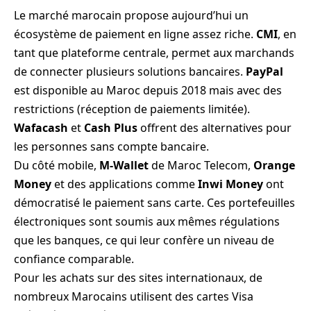
Le marché marocain propose aujourd’hui un
écosystème de paiement en ligne assez riche.
CMI
, en
tant que plateforme centrale, permet aux marchands
de connecter plusieurs solutions bancaires.
PayPal
est disponible au Maroc depuis 2018 mais avec des
restrictions (réception de paiements limitée).
Wafacash
et
Cash Plus
offrent des alternatives pour
les personnes sans compte bancaire.
Du côté mobile,
M-Wallet
de Maroc Telecom,
Orange
Money
et des applications comme
Inwi Money
ont
démocratisé le paiement sans carte. Ces portefeuilles
électroniques sont soumis aux mêmes régulations
que les banques, ce qui leur confère un niveau de
confiance comparable.
Pour les achats sur des sites internationaux, de
nombreux Marocains utilisent des cartes Visa