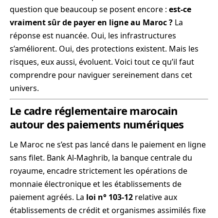
question que beaucoup se posent encore :
est-ce
vraiment sûr de payer en ligne au Maroc ?
La
réponse est nuancée. Oui, les infrastructures
s’améliorent. Oui, des protections existent. Mais les
risques, eux aussi, évoluent. Voici tout ce qu’il faut
comprendre pour naviguer sereinement dans cet
univers.
Le cadre réglementaire marocain
autour des paiements numériques
Le Maroc ne s’est pas lancé dans le paiement en ligne
sans filet. Bank Al-Maghrib, la banque centrale du
royaume, encadre strictement les opérations de
monnaie électronique et les établissements de
paiement agréés. La
loi n° 103-12
relative aux
établissements de crédit et organismes assimilés fixe