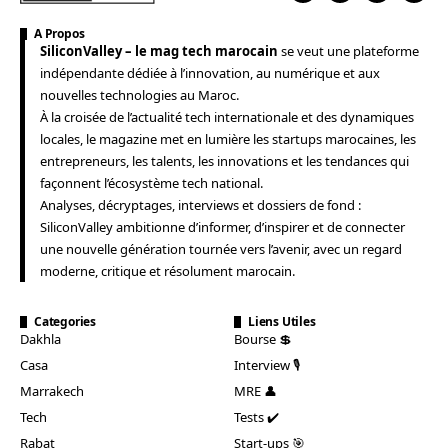
A Propos
SiliconValley – le mag tech marocain
se veut une plateforme
indépendante dédiée à l’innovation, au numérique et aux
nouvelles technologies au Maroc.
À la croisée de l’actualité tech internationale et des dynamiques
locales, le magazine met en lumière les startups marocaines, les
entrepreneurs, les talents, les innovations et les tendances qui
façonnent l’écosystème tech national.
Analyses, décryptages, interviews et dossiers de fond :
SiliconValley ambitionne d’informer, d’inspirer et de connecter
une nouvelle génération tournée vers l’avenir, avec un regard
moderne, critique et résolument marocain.
Categories
Liens Utiles
Dakhla
Bourse 💲
Casa
Interview 🎙️
Marrakech
MRE 👤
Tech
Tests ✔️
Rabat
Start-ups 🎯