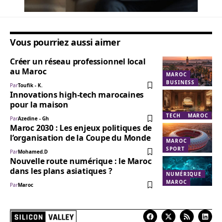
Vous pourriez aussi aimer
Créer un réseau professionnel local
au Maroc
MAROC
BUSINESS
Par
Toufik - K.
Innovations high-tech marocaines
pour la maison
TECH
MAROC
Par
Azedine - Gh
Maroc 2030 : Les enjeux politiques de
l’organisation de la Coupe du Monde
MAROC
SPORT
Par
Mohamed.D
Nouvelle route numérique : le Maroc
dans les plans asiatiques ?
NUMÉRIQUE
MAROC
Par
Maroc