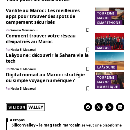
Vanlife au Maroc : Les meilleures
TOURISME
apps pour trouver des spots de
MAROC
campement sécurisés
SMARTPHONE
Par
Samira Moussaoui
Comment trouver votre réseau
d’expatriés au Maroc
MAROC
Par
Nadia El Madaoui
Laâyoune : découvrir le Sahara via la
tech
LAÂYOUNE
Par
Nadia El Madaoui
Digital nomad au Maroc : stratégie
TOURISME
ou simple voyage numérique ?
MAROC
NUMÉRIQUE
Par
Nadia El Madaoui
A Propos
SiliconValley – le mag tech marocain
se veut une plateforme