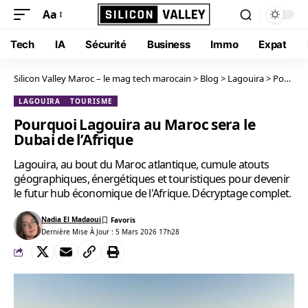
Aa
Tech
IA
Sécurité
Business
Immo
Expat
Silicon Valley Maroc – le mag tech marocain
>
Blog
>
Lagouira
>
Pourquoi Lagouira au Maroc sera le Dubai de l’Afrique
LAGOUIRA
TOURISME
Pourquoi Lagouira au Maroc sera le
Dubai de l’Afrique
Lagouira, au bout du Maroc atlantique, cumule atouts
géographiques, énergétiques et touristiques pour devenir
le futur hub économique de l'Afrique. Décryptage complet.
Nadia El Madaoui
Dernière Mise À Jour : 5 Mars 2026 17h28