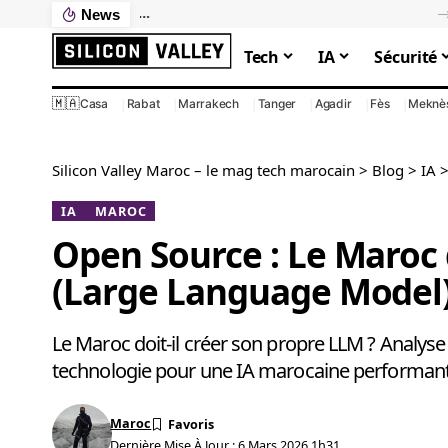
News
Ce que votre PC lent vous coûte vraiment : le calcul que personne ne fait
Tech
IA
Sécurité
🇲🇦
Casa
Rabat
Marrakech
Tanger
Agadir
Fès
Meknè
Silicon Valley Maroc – le mag tech marocain
>
Blog
>
IA
IA
MAROC
Open Source : Le Maroc 
(Large Language Model)
Le Maroc doit-il créer son propre LLM ? Analys
technologie pour une IA marocaine performante
Maroc
Dernière Mise À Jour : 6 Mars 2026 1h31