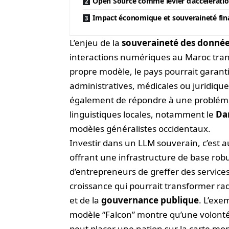
Open Source comme levier d’accélérati
Impact économique et souveraineté fin
L’enjeu de la
souveraineté des donné
interactions numériques au Maroc tran
propre modèle, le pays pourrait garanti
administratives, médicales ou juridiques
également de répondre à une probléma
linguistiques locales, notamment le
Dar
modèles généralistes occidentaux.
Investir dans un LLM souverain, c’est a
offrant une infrastructure de base robu
d’entrepreneurs de greffer des service
croissance qui pourrait transformer radi
et de la
gouvernance publique
. L’exe
modèle “Falcon” montre qu’une volonté p
peut placer une nation sur la carte mon