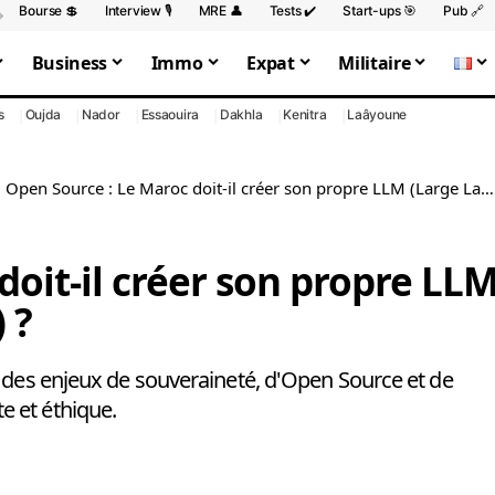
Bourse 💲
Interview 🎙️
MRE 👤
Tests ✔️
Start-ups 🎯
Pub 🔗
Business
Immo
Expat
Militaire
s
Oujda
Nador
Essaouira
Dakhla
Kenitra
Laâyoune
>
Open Source : Le Maroc doit-il créer son propre LLM (Large Language Model) ?
doit-il créer son propre LL
 ?
e des enjeux de souveraineté, d'Open Source et de
 et éthique.