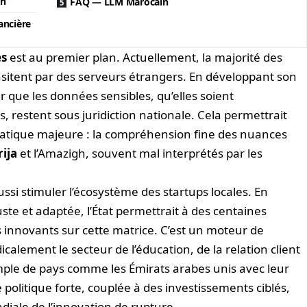
on
FAQ — LLM Marocain
ancière
es
est au premier plan. Actuellement, la majorité des
sitent par des serveurs étrangers. En développant son
r que les données sensibles, qu’elles soient
, restent sous juridiction nationale. Cela permettrait
tique majeure : la compréhension fine des nuances
ija
et l’Amazigh, souvent mal interprétés par les
ussi stimuler l’écosystème des startups locales. En
ste et adaptée, l’État permettrait à des centaines
s innovants sur cette matrice. C’est un moteur de
calement le secteur de l’éducation, de la relation client
mple de pays comme les Émirats arabes unis avec leur
olitique forte, couplée à des investissements ciblés,
diale de l’innovation de rupture.