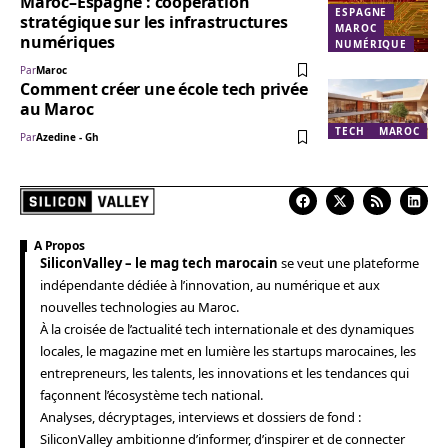
Maroc–Espagne : coopération
ESPAGNE
stratégique sur les infrastructures
MAROC
numériques
NUMÉRIQUE
Par
Maroc
Comment créer une école tech privée
au Maroc
TECH
MAROC
Par
Azedine - Gh
A Propos
SiliconValley – le mag tech marocain
se veut une plateforme
indépendante dédiée à l’innovation, au numérique et aux
nouvelles technologies au Maroc.
À la croisée de l’actualité tech internationale et des dynamiques
locales, le magazine met en lumière les startups marocaines, les
entrepreneurs, les talents, les innovations et les tendances qui
façonnent l’écosystème tech national.
Analyses, décryptages, interviews et dossiers de fond :
SiliconValley ambitionne d’informer, d’inspirer et de connecter