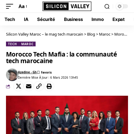
Aa
Tech
IA
Sécurité
Business
Immo
Expat
Silicon Valley Maroc – le mag tech marocain
>
Blog
>
Maroc
>
Morocco Tech Mafia : la communauté tech marocaine
TECH
MAROC
Morocco Tech Mafia : la communauté
tech marocaine
Azedine - Gh
Dernière Mise À Jour : 6 Mars 2026 13h45