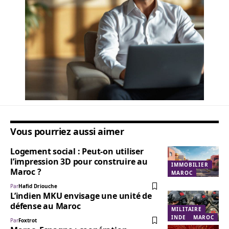
Vous pourriez aussi aimer
Logement social : Peut-on utiliser
l’impression 3D pour construire au
IMMOBILIER
Maroc ?
MAROC
Par
Hafid Driouche
L’indien MKU envisage une unité de
défense au Maroc
MILITAIRE
INDE
MAROC
Par
Foxtrot