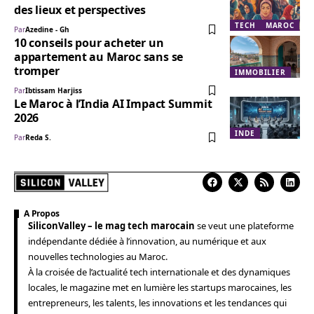
des lieux et perspectives
TECH
MAROC
Par
Azedine - Gh
10 conseils pour acheter un
appartement au Maroc sans se
tromper
IMMOBILIER
Par
Ibtissam Harjiss
Le Maroc à l’India AI Impact Summit
2026
INDE
Par
Reda S.
A Propos
SiliconValley – le mag tech marocain
se veut une plateforme
indépendante dédiée à l’innovation, au numérique et aux
nouvelles technologies au Maroc.
À la croisée de l’actualité tech internationale et des dynamiques
locales, le magazine met en lumière les startups marocaines, les
entrepreneurs, les talents, les innovations et les tendances qui