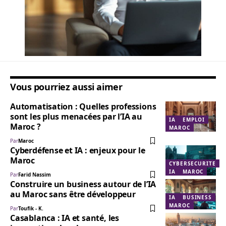
Vous pourriez aussi aimer
Automatisation : Quelles professions
sont les plus menacées par l’IA au
IA
EMPLOI
Maroc ?
MAROC
Par
Maroc
Cyberdéfense et IA : enjeux pour le
Maroc
CYBERSECURITE
IA
MAROC
Par
Farid Nassim
Construire un business autour de l’IA
au Maroc sans être développeur
IA
BUSINESS
MAROC
Par
Toufik - K.
Casablanca : IA et santé, les