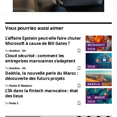
Vous pourriez aussi aimer
L’affaire Epstein peut-elle faire chuter
Microsoft à cause de Bill Gates ?
MICROSOFT
TECH
Par
Azedine - Gh
Cloud sécurisé : comment les
entreprises marocaines s’adaptent
TECH
Par
Azedine - Gh
Dakhla, la nouvelle perle du Maroc :
découverte des futurs projets
DAKHLA
Par
Nadia El Madaoui
L’IA dans la fintech marocaine : état
des lieux
IA
MAROC
TECH
Par
Reda S.