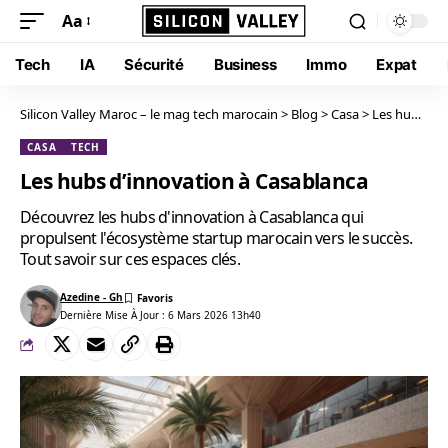
Aa
Tech
IA
Sécurité
Business
Immo
Expat
Silicon Valley Maroc – le mag tech marocain
>
Blog
>
Casa
>
Les hubs d’innovation à Casablanca
CASA
TECH
Les hubs d’innovation à Casablanca
Découvrez les hubs d'innovation à Casablanca qui
propulsent l'écosystème startup marocain vers le succès.
Tout savoir sur ces espaces clés.
Azedine - Gh
Dernière Mise À Jour : 6 Mars 2026 13h40