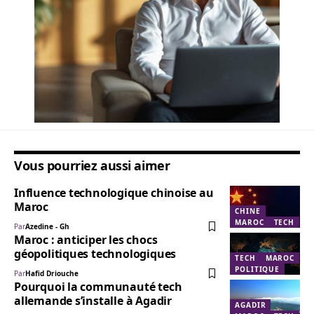
Vous pourriez aussi aimer
Influence technologique chinoise au
Maroc
CHINE
MAROC
TECH
Par
Azedine - Gh
Maroc : anticiper les chocs
géopolitiques technologiques
TECH
MAROC
POLITIQUE
Par
Hafid Driouche
Pourquoi la communauté tech
allemande s’installe à Agadir
AGADIR