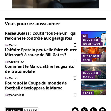
Vous pourriez aussi aimer
ReseauGlass : L’outil “tout-en-un” qui
IA
redonne le contrôle aux garagistes
INDUSTRIE
NUMÉRIQUE
Par
Maroc
L’affaire Epstein peut-elle faire chuter
Microsoft à cause de Bill Gates ?
MICROSOFT
TECH
Par
Azedine - Gh
Comment le Maroc attire les géants
de l’automobile
INDUSTRIE
MAROC
Par
Maroc
Pourquoi la Coupe du monde de
football développera le Maroc
SPORT
Par
Mohamed.D