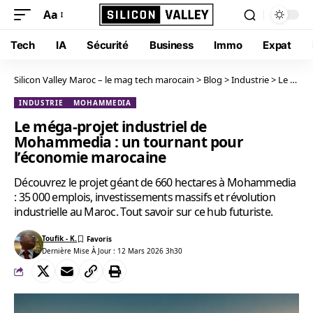
Aa
Tech
IA
Sécurité
Business
Immo
Expat
Silicon Valley Maroc – le mag tech marocain
>
Blog
>
Industrie
>
Le méga-projet industriel de Mohammedia : un tournant pour l’économie marocaine
INDUSTRIE
MOHAMMEDIA
Le méga-projet industriel de
Mohammedia : un tournant pour
l’économie marocaine
Découvrez le projet géant de 660 hectares à Mohammedia
: 35 000 emplois, investissements massifs et révolution
industrielle au Maroc. Tout savoir sur ce hub futuriste.
Toufik - K.
Dernière Mise À Jour : 12 Mars 2026 3h30