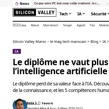
News
Ce que votre PC lent vous coûte vraiment : le calcul que personne ne fait
Tech
IA
Sécurité
🇲🇦
Casa
Rabat
Marrakech
Tanger
Agadir
Fès
Meknè
Silicon Valley Maroc – le mag tech marocain
>
Blog
>
IA
IA
Le diplôme ne vaut plus
l’intelligence artificielle
Le diplôme perd de sa valeur face à l'IA. Déco
de la connaissance, et les 5 compétences humai
Reda S.
Dernière Mise À Jour : 6 Mars 2026 1h12