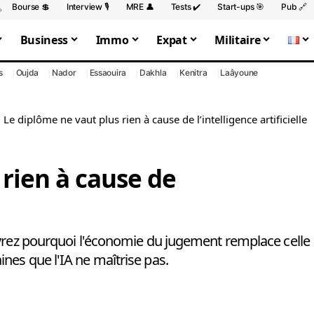
Bourse 💲
Interview 🎙️
MRE 👤
Tests ✔️
Start-ups 🎯
Pub 🔗
Business
Immo
Expat
Militaire
s
Oujda
Nador
Essaouira
Dakhla
Kenitra
Laâyoune
>
Le diplôme ne vaut plus rien à cause de l’intelligence artificielle
 rien à cause de
uvrez pourquoi l'économie du jugement remplace celle
nes que l'IA ne maîtrise pas.