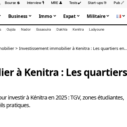
Bourse 💲
Interview 🎙️
MRE 👤
Tests ✔️
Start-ups 🎯
Pub 🔗
Business
Immo
Expat
Militaire
s
Oujda
Nador
Essaouira
Dakhla
Kenitra
Laâyoune
obilier
>
Investissement immobilier à Kenitra : Les quartiers en devenir
er à Kenitra : Les quartiers
r investir à Kénitra en 2025 : TGV, zones étudiantes,
ls pratiques.