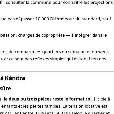
al
: consulter la commune pour connaître les projections
a, ne pas dépasser 10 000 DH/m² pour du standard, sauf
abitation, charges de copropriété — à intégrer dans le
biens, de comparer les quartiers en semaine et en week-
ux : ce sont des réflexes simples qui évitent bien des
 à Kénitra
 sûre
e,
le deux ou trois pièces reste le format roi
. Il cible à
s enfants et les petites familles. La tension locative est
rs oscillant entre 3 500 et 6 500 DH selon le quartier et