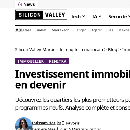
News
Ce que votre PC lent vous coûte vraiment : le calcul que personne ne fait
Tech
IA
Sécurité
🇲🇦
Casa
Rabat
Marrakech
Tanger
Agadir
Fès
Meknè
Silicon Valley Maroc – le mag tech marocain
>
Blog
>
Imm
IMMOBILIER
KENITRA
Investissement immobili
en devenir
Découvrez les quartiers les plus prometteurs pou
programmes neufs. Analyse complète et consei
Ibtissam Harjiss
Dernière Mise À Jour : 5 Mars 2026 20h02