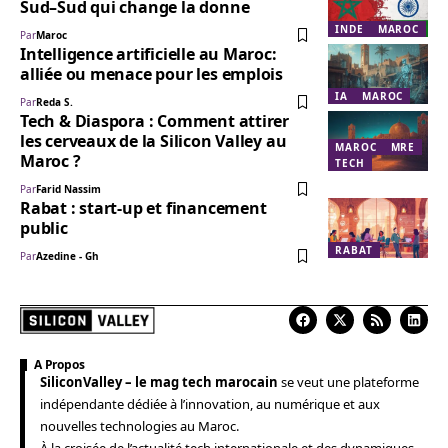
Sud–Sud qui change la donne
INDE
MAROC
Par
Maroc
Intelligence artificielle au Maroc:
alliée ou menace pour les emplois
IA
MAROC
Par
Reda S.
Tech & Diaspora : Comment attirer
les cerveaux de la Silicon Valley au
MAROC
MRE
Maroc ?
TECH
Par
Farid Nassim
Rabat : start-up et financement
public
RABAT
Par
Azedine - Gh
A Propos
SiliconValley – le mag tech marocain
se veut une plateforme
indépendante dédiée à l’innovation, au numérique et aux
nouvelles technologies au Maroc.
À la croisée de l’actualité tech internationale et des dynamiques