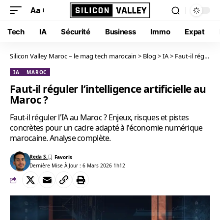
Aa
Tech
IA
Sécurité
Business
Immo
Expat
Silicon Valley Maroc – le mag tech marocain
>
Blog
>
IA
>
Faut-il réguler l’intelligence artificielle au Maroc ?
IA
MAROC
Faut-il réguler l’intelligence artificielle au
Maroc ?
Faut-il réguler l'IA au Maroc ? Enjeux, risques et pistes
concrètes pour un cadre adapté à l'économie numérique
marocaine. Analyse complète.
Reda S.
Dernière Mise À Jour : 6 Mars 2026 1h12