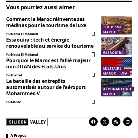
Vous pourriez aussi aimer
Comment le Maroc réinvente ses
médinas pour le tourisme de luxe
TOURISME
MAROC
Par
Nadia El Madaoui
Essaouira : tech et énergie
renouvelable au service du tourisme
ESSAOUIRA
Par
Nadia El Madaoui
Pourquoi le Maroc est l’allié majeur
non-OTAN des États-Unis
MILITAIRE
MAROC
USA
Par
Foxtrot
La bataille des entrepôts
automatisés autour de l’aéroport
AÉRONAUTIQUE
Mohammed V
MAROC
Par
Maroc
A Propos